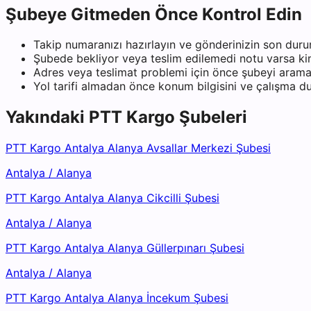
Şubeye Gitmeden Önce Kontrol Edin
Takip numaranızı hazırlayın ve gönderinizin son duru
Şubede bekliyor veya teslim edilemedi notu varsa kiml
Adres veya teslimat problemi için önce şubeyi arama
Yol tarifi almadan önce konum bilgisini ve çalışma 
Yakındaki
PTT Kargo
Şubeleri
PTT Kargo Antalya Alanya Avsallar Merkezi Şubesi
Antalya
/
Alanya
PTT Kargo Antalya Alanya Cikcilli Şubesi
Antalya
/
Alanya
PTT Kargo Antalya Alanya Güllerpınarı Şubesi
Antalya
/
Alanya
PTT Kargo Antalya Alanya İncekum Şubesi