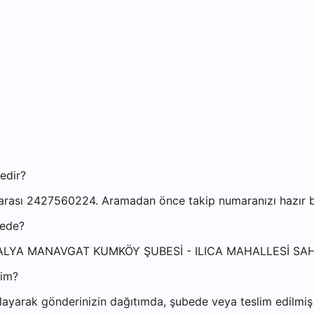
edir?
ası 2427560224. Aramadan önce takip numaranızı hazır bul
rede?
ANTALYA MANAVGAT KUMKÖY ŞUBESİ - ILICA MAHALLESİ SA
yim?
ayarak gönderinizin dağıtımda, şubede veya teslim edilmiş o