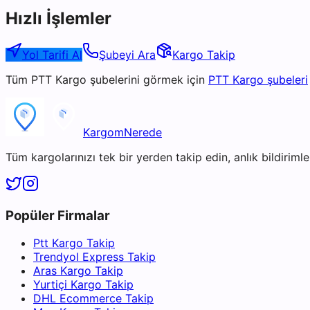
Hızlı İşlemler
Yol Tarifi Al
Şubeyi Ara
Kargo Takip
Tüm
PTT Kargo
şubelerini görmek için
PTT Kargo
şubeleri
KargomNerede
Tüm kargolarınızı tek bir yerden takip edin, anlık bildirimler
Popüler Firmalar
Ptt Kargo Takip
Trendyol Express Takip
Aras Kargo Takip
Yurtiçi Kargo Takip
DHL Ecommerce Takip