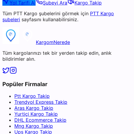
Yol Tarifi Al
Şubeyi Ara
Kargo Takip
Tüm
PTT Kargo
şubelerini görmek için
PTT Kargo
şubeleri
sayfasını kullanabilirsiniz.
KargomNerede
Tüm kargolarınızı tek bir yerden takip edin, anlık
bildirimler alın.
Popüler Firmalar
Ptt Kargo Takip
Trendyol Express Takip
Aras Kargo Takip
Yurtiçi Kargo Takip
DHL Ecommerce Takip
Mng Kargo Takip
Ups Kargo Takip