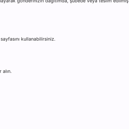
ayarak gönderinizin dağıtımda, şubede veya teslim edilmiş o
sayfasını kullanabilirsiniz.
 alın.