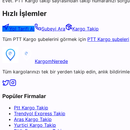
Evet. PTT Kargo takip sayfasından takip numaranızı sorgul
Hızlı İşlemler
Yol Tarifi Al
Şubeyi Ara
Kargo Takip
Tüm
PTT Kargo
şubelerini görmek için
PTT Kargo
şubeleri
KargomNerede
Tüm kargolarınızı tek bir yerden takip edin, anlık bildirimler
Popüler Firmalar
Ptt Kargo Takip
Trendyol Express Takip
Aras Kargo Takip
Yurtiçi Kargo Takip