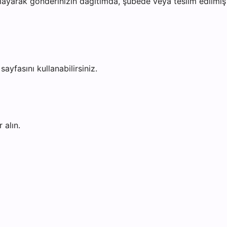
ayarak gönderinizin dağıtımda, şubede veya teslim edilmiş o
sayfasını kullanabilirsiniz.
 alın.