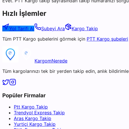
Evet. PTT Kargo takip sayfasından takip numaranızı sorgul
Hızlı İşlemler
Yol Tarifi Al
Şubeyi Ara
Kargo Takip
Tüm
PTT Kargo
şubelerini görmek için
PTT Kargo
şubeleri
KargomNerede
Tüm kargolarınızı tek bir yerden takip edin, anlık bildirimler
Popüler Firmalar
Ptt Kargo Takip
Trendyol Express Takip
Aras Kargo Takip
Yurtiçi Kargo Takip