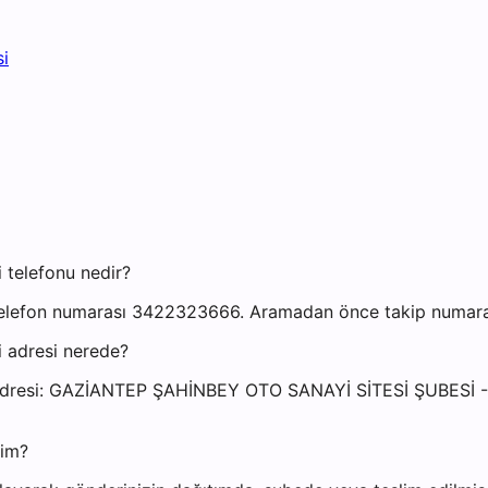
i
 telefonu nedir?
elefon numarası 3422323666. Aramadan önce takip numaranız
 adresi nerede?
si adresi: GAZİANTEP ŞAHİNBEY OTO SANAYİ SİTESİ ŞUBE
yim?