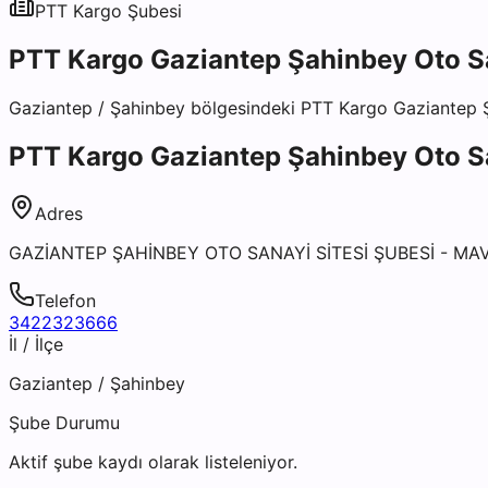
PTT Kargo
Şubesi
PTT Kargo Gaziantep Şahinbey Oto Sa
Gaziantep
/
Şahinbey
bölgesindeki
PTT Kargo Gaziantep Ş
PTT Kargo Gaziantep Şahinbey Oto Sa
Adres
GAZİANTEP ŞAHİNBEY OTO SANAYİ SİTESİ ŞUBESİ - MA
Telefon
3422323666
İl / İlçe
Gaziantep
/
Şahinbey
Şube Durumu
Aktif şube kaydı olarak listeleniyor.