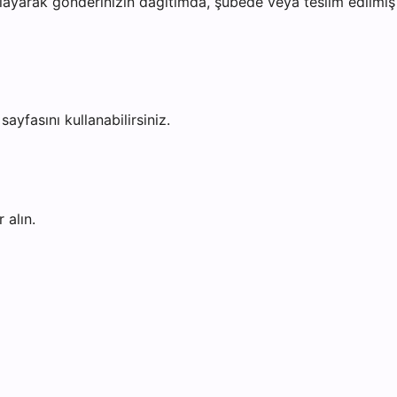
ayarak gönderinizin dağıtımda, şubede veya teslim edilmiş o
sayfasını kullanabilirsiniz.
 alın.