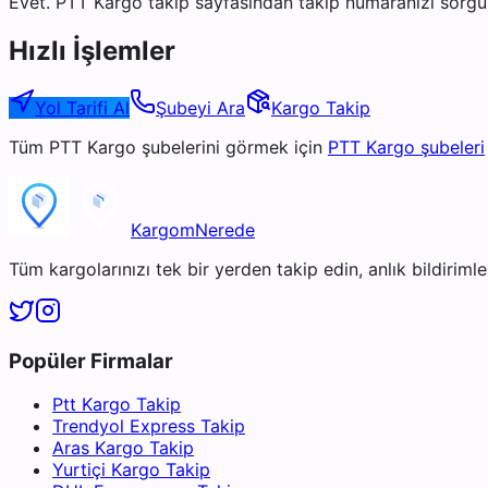
Evet. PTT Kargo takip sayfasından takip numaranızı sorgul
Hızlı İşlemler
Yol Tarifi Al
Şubeyi Ara
Kargo Takip
Tüm
PTT Kargo
şubelerini görmek için
PTT Kargo
şubeleri
KargomNerede
Tüm kargolarınızı tek bir yerden takip edin, anlık bildirimler
Popüler Firmalar
Ptt Kargo Takip
Trendyol Express Takip
Aras Kargo Takip
Yurtiçi Kargo Takip