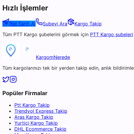
Hızlı İşlemler
Yol Tarifi Al
Şubeyi Ara
Kargo Takip
Tüm
PTT Kargo
şubelerini görmek için
PTT Kargo
şubeleri
KargomNerede
Tüm kargolarınızı tek bir yerden takip edin, anlık bildirimler
Popüler Firmalar
Ptt Kargo Takip
Trendyol Express Takip
Aras Kargo Takip
Yurtiçi Kargo Takip
DHL Ecommerce Takip