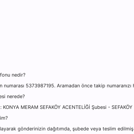
fonu nedir?
 numarası 5373987195. Aramadan önce takip numaranızı haz
esi nerede?
resi: KONYA MERAM SEFAKÖY ACENTELİĞİ Şubesi - SEFAK
yim?
ayarak gönderinizin dağıtımda, şubede veya teslim edilmiş o