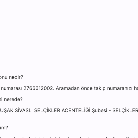
onu nedir?
on numarası 2766612002. Aramadan önce takip numaranızı hazı
si nerede?
resi: UŞAK SİVASLI SELÇİKLER ACENTELİĞİ Şubesi - SELÇİ
yim?