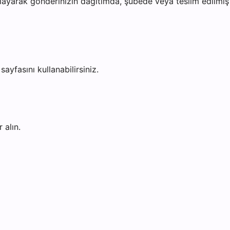
ayarak gönderinizin dağıtımda, şubede veya teslim edilmiş o
sayfasını kullanabilirsiniz.
 alın.