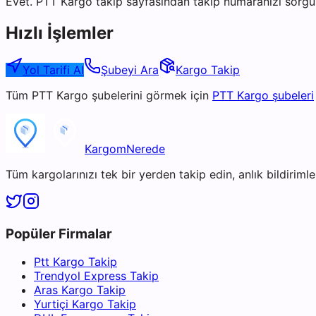
Evet. PTT Kargo takip sayfasından takip numaranızı sorgul
Hızlı İşlemler
Yol Tarifi Al
Şubeyi Ara
Kargo Takip
Tüm
PTT Kargo
şubelerini görmek için
PTT Kargo
şubeleri
KargomNerede
Tüm kargolarınızı tek bir yerden takip edin, anlık bildirimler
Popüler Firmalar
Ptt Kargo Takip
Trendyol Express Takip
Aras Kargo Takip
Yurtiçi Kargo Takip