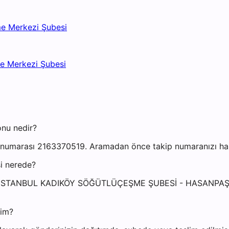
me Merkezi Şubesi
me Merkezi Şubesi
onu nedir?
numarası 2163370519. Aramadan önce takip numaranızı hazır
i nerede?
resi: İSTANBUL KADIKÖY SÖĞÜTLÜÇEŞME ŞUBESİ - HASAN
yim?