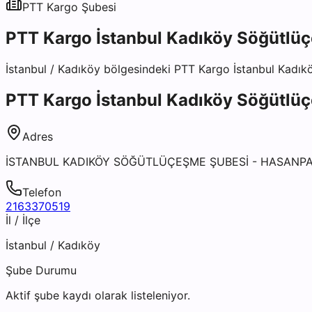
PTT Kargo
Şubesi
PTT Kargo İstanbul Kadıköy Söğütlü
İstanbul
/
Kadıköy
bölgesindeki
PTT Kargo İstanbul Kadık
PTT Kargo İstanbul Kadıköy Söğütlü
Adres
İSTANBUL KADIKÖY SÖĞÜTLÜÇEŞME ŞUBESİ - HASANPA
Telefon
2163370519
İl / İlçe
İstanbul
/
Kadıköy
Şube Durumu
Aktif şube kaydı olarak listeleniyor.