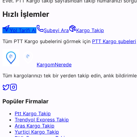
Evet. PTT Kargo takip sayfasından takip numaranızı sorgul
Hızlı İşlemler
Yol Tarifi Al
Şubeyi Ara
Kargo Takip
Tüm
PTT Kargo
şubelerini görmek için
PTT Kargo
şubeleri
KargomNerede
Tüm kargolarınızı tek bir yerden takip edin, anlık bildirimler
Popüler Firmalar
Ptt Kargo Takip
Trendyol Express Takip
Aras Kargo Takip
Yurtiçi Kargo Takip