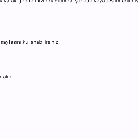
ayarak gönderinizin dağıtımda, şubede veya teslim edilmiş o
sayfasını kullanabilirsiniz.
 alın.