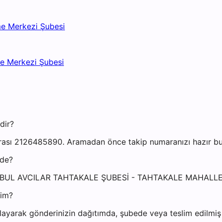
me Merkezi Şubesi
me Merkezi Şubesi
dir?
rası 2126485890. Aramadan önce takip numaranızı hazır bulu
ede?
 İSTANBUL AVCILAR TAHTAKALE ŞUBESİ - TAHTAKALE MAHAL
yim?
ayarak gönderinizin dağıtımda, şubede veya teslim edilmiş o