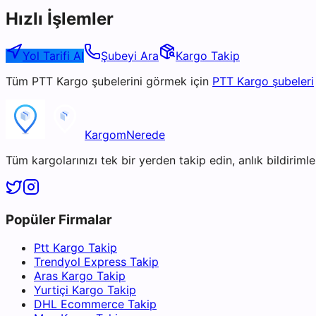
Hızlı İşlemler
Yol Tarifi Al
Şubeyi Ara
Kargo Takip
Tüm
PTT Kargo
şubelerini görmek için
PTT Kargo
şubeleri
KargomNerede
Tüm kargolarınızı tek bir yerden takip edin, anlık bildirimler
Popüler Firmalar
Ptt Kargo Takip
Trendyol Express Takip
Aras Kargo Takip
Yurtiçi Kargo Takip
DHL Ecommerce Takip