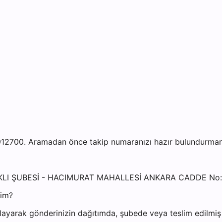
2700. Aramadan önce takip numaranızı hazır bulundurmanız 
ARAKLI ŞUBESİ - HACIMURAT MAHALLESİ ANKARA CADDE No
yim?
ayarak gönderinizin dağıtımda, şubede veya teslim edilmiş o