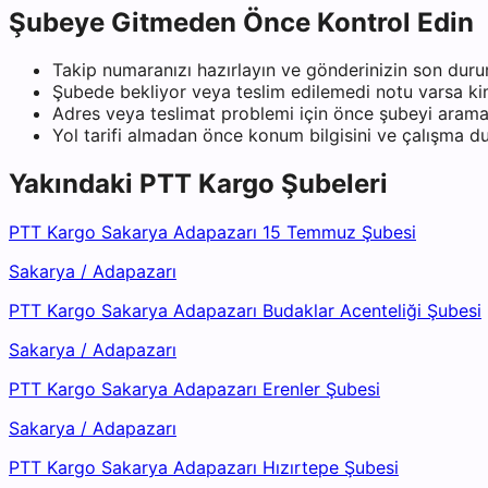
Şubeye Gitmeden Önce Kontrol Edin
Takip numaranızı hazırlayın ve gönderinizin son duru
Şubede bekliyor veya teslim edilemedi notu varsa kiml
Adres veya teslimat problemi için önce şubeyi arama
Yol tarifi almadan önce konum bilgisini ve çalışma 
Yakındaki
PTT Kargo
Şubeleri
PTT Kargo Sakarya Adapazarı 15 Temmuz Şubesi
Sakarya
/
Adapazarı
PTT Kargo Sakarya Adapazarı Budaklar Acenteliği Şubesi
Sakarya
/
Adapazarı
PTT Kargo Sakarya Adapazarı Erenler Şubesi
Sakarya
/
Adapazarı
PTT Kargo Sakarya Adapazarı Hızırtepe Şubesi