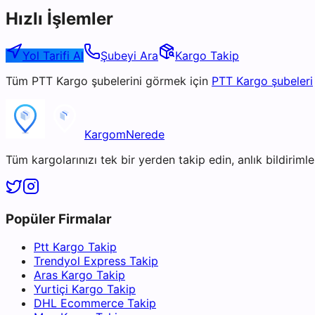
Hızlı İşlemler
Yol Tarifi Al
Şubeyi Ara
Kargo Takip
Tüm
PTT Kargo
şubelerini görmek için
PTT Kargo
şubeleri
KargomNerede
Tüm kargolarınızı tek bir yerden takip edin, anlık bildirimler
Popüler Firmalar
Ptt Kargo Takip
Trendyol Express Takip
Aras Kargo Takip
Yurtiçi Kargo Takip
DHL Ecommerce Takip