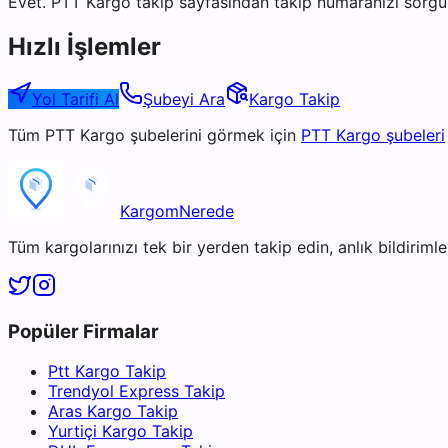
Evet. PTT Kargo takip sayfasından takip numaranızı sorgul
Hızlı İşlemler
Yol Tarifi Al
Şubeyi Ara
Kargo Takip
Tüm
PTT Kargo
şubelerini görmek için
PTT Kargo
şubeleri
KargomNerede
Tüm kargolarınızı tek bir yerden takip edin, anlık bildirimler
Popüler Firmalar
Ptt Kargo Takip
Trendyol Express Takip
Aras Kargo Takip
Yurtiçi Kargo Takip