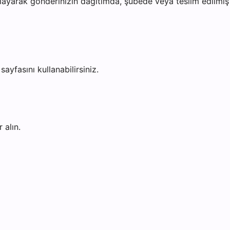
ayarak gönderinizin dağıtımda, şubede veya teslim edilmiş o
sayfasını kullanabilirsiniz.
 alın.