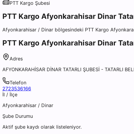
PTT Kargo
Şubesi
PTT Kargo Afyonkarahisar Dinar Tatar
Afyonkarahisar
/
Dinar
bölgesindeki
PTT Kargo Afyonkarahi
PTT Kargo Afyonkarahisar Dinar Tatar
Adres
AFYONKARAHİSAR DİNAR TATARLI ŞUBESİ - TATARLI B
Telefon
2723536166
İl / İlçe
Afyonkarahisar
/
Dinar
Şube Durumu
Aktif şube kaydı olarak listeleniyor.