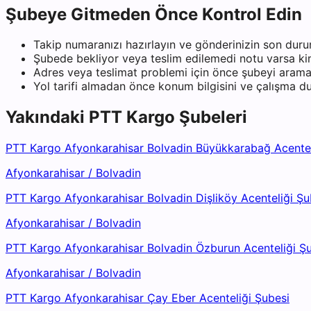
Şubeye Gitmeden Önce Kontrol Edin
Takip numaranızı hazırlayın ve gönderinizin son duru
Şubede bekliyor veya teslim edilemedi notu varsa kiml
Adres veya teslimat problemi için önce şubeyi arama
Yol tarifi almadan önce konum bilgisini ve çalışma 
Yakındaki
PTT Kargo
Şubeleri
PTT Kargo Afyonkarahisar Bolvadin Büyükkarabağ Acentel
Afyonkarahisar
/
Bolvadin
PTT Kargo Afyonkarahisar Bolvadin Dişliköy Acenteliği Şu
Afyonkarahisar
/
Bolvadin
PTT Kargo Afyonkarahisar Bolvadin Özburun Acenteliği Ş
Afyonkarahisar
/
Bolvadin
PTT Kargo Afyonkarahisar Çay Eber Acenteliği Şubesi