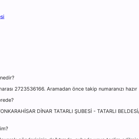
si
nedir?
marası 2723536166. Aramadan önce takip numaranızı hazır bu
erede?
si: AFYONKARAHİSAR DİNAR TATARLI ŞUBESİ - TATARLI BE
yim?