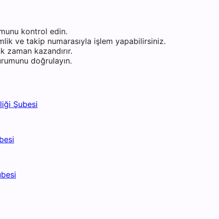
munu kontrol edin.
ik ve takip numarasıyla işlem yapabilirsiniz.
k zaman kazandırır.
durumunu doğrulayın.
iği Şubesi
besi
ubesi