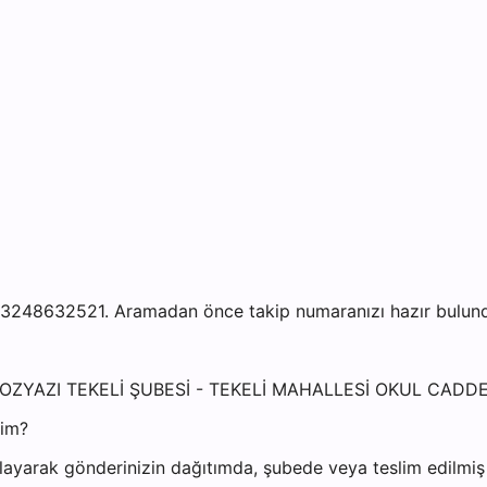
3248632521. Aramadan önce takip numaranızı hazır bulundur
İN BOZYAZI TEKELİ ŞUBESİ - TEKELİ MAHALLESİ OKUL CADD
yim?
ayarak gönderinizin dağıtımda, şubede veya teslim edilmiş o