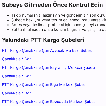
Şubeye Gitmeden Önce Kontrol Edin
Takip numaranızı hazırlayın ve gönderinizin son duru
Şubede bekliyor veya teslim edilemedi notu varsa kiml
Adres veya teslimat problemi için önce şubeyi arama
Yol tarifi almadan önce konum bilgisini ve çalışma 
Yakındaki
PTT Kargo
Şubeleri
PTT Kargo Çanakkale Çan Ayvacık Merkezi Şubesi
Çanakkale
/
Çan
PTT Kargo Çanakkale Çan Bayramiç Merkezi Şubesi
Çanakkale
/
Çan
PTT Kargo Çanakkale Çan Biga Merkezi Şubesi
Çanakkale
/
Çan
PTT Kargo Çanakkale Çan Bozcaada Merkezi Şubesi