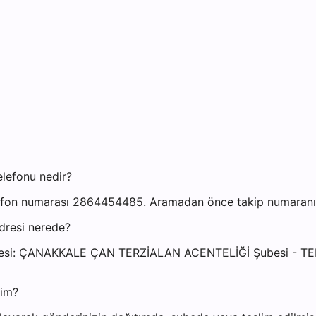
elefonu nedir?
efon numarası 2864454485. Aramadan önce takip numaranızı 
dresi nerede?
i adresi: ÇANAKKALE ÇAN TERZİALAN ACENTELİĞİ Şubesi 
yim?