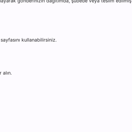
ayarak gönderinizin dağıtımda, şubede veya teslim edilmiş o
sayfasını kullanabilirsiniz.
 alın.