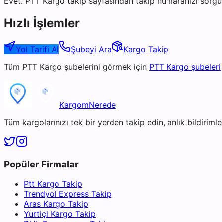
Evet. PTT Kargo takip sayfasından takip numaranızı sorgul
Hızlı İşlemler
Yol Tarifi Al
Şubeyi Ara
Kargo Takip
Tüm
PTT Kargo
şubelerini görmek için
PTT Kargo
şubeleri
KargomNerede
Tüm kargolarınızı tek bir yerden takip edin, anlık bildirimler
Popüler Firmalar
Ptt Kargo Takip
Trendyol Express Takip
Aras Kargo Takip
Yurtiçi Kargo Takip