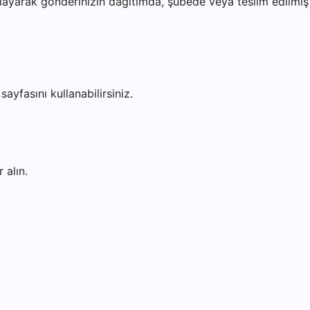
ayarak gönderinizin dağıtımda, şubede veya teslim edilmiş o
sayfasını kullanabilirsiniz.
 alın.