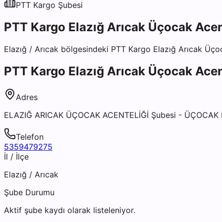
PTT Kargo
Şubesi
PTT Kargo Elazığ Arıcak Üçocak Acen
Elazığ
/
Arıcak
bölgesindeki
PTT Kargo Elazığ Arıcak Üçoc
PTT Kargo Elazığ Arıcak Üçocak Acen
Adres
ELAZIĞ ARICAK ÜÇOCAK ACENTELİĞİ Şubesi - ÜÇOCAK K
Telefon
5359479275
İl / İlçe
Elazığ
/
Arıcak
Şube Durumu
Aktif şube kaydı olarak listeleniyor.