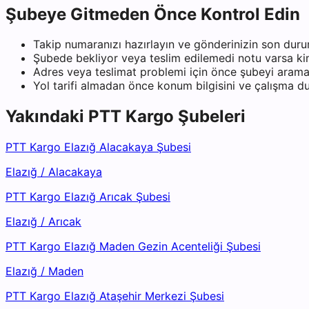
Şubeye Gitmeden Önce Kontrol Edin
Takip numaranızı hazırlayın ve gönderinizin son duru
Şubede bekliyor veya teslim edilemedi notu varsa kiml
Adres veya teslimat problemi için önce şubeyi arama
Yol tarifi almadan önce konum bilgisini ve çalışma 
Yakındaki
PTT Kargo
Şubeleri
PTT Kargo Elazığ Alacakaya Şubesi
Elazığ
/
Alacakaya
PTT Kargo Elazığ Arıcak Şubesi
Elazığ
/
Arıcak
PTT Kargo Elazığ Maden Gezin Acenteliği Şubesi
Elazığ
/
Maden
PTT Kargo Elazığ Ataşehir Merkezi Şubesi