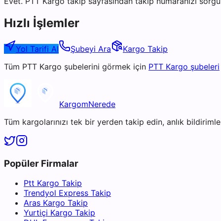
Evet. PTT Kargo takip sayfasından takip numaranızı sorgul
Hızlı İşlemler
Yol Tarifi Al
Şubeyi Ara
Kargo Takip
Tüm
PTT Kargo
şubelerini görmek için
PTT Kargo
şubeleri
KargomNerede
Tüm kargolarınızı tek bir yerden takip edin, anlık bildirimler
Popüler Firmalar
Ptt Kargo Takip
Trendyol Express Takip
Aras Kargo Takip
Yurtiçi Kargo Takip