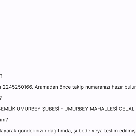
?
2245250166. Aramadan önce takip numaranızı hazır bulundu
?
RSA GEMLİK UMURBEY ŞUBESİ - UMURBEY MAHALLESİ CELA
yim?
ayarak gönderinizin dağıtımda, şubede veya teslim edilmiş o