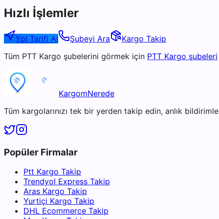
Hızlı İşlemler
Yol Tarifi Al
Şubeyi Ara
Kargo Takip
Tüm
PTT Kargo
şubelerini görmek için
PTT Kargo
şubeleri
KargomNerede
Tüm kargolarınızı tek bir yerden takip edin, anlık bildirimler
Popüler Firmalar
Ptt Kargo Takip
Trendyol Express Takip
Aras Kargo Takip
Yurtiçi Kargo Takip
DHL Ecommerce Takip