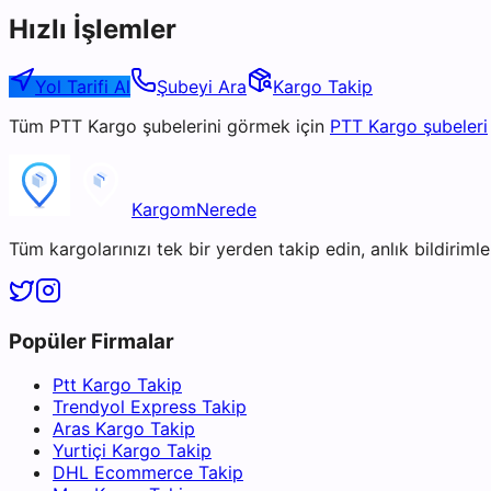
Hızlı İşlemler
Yol Tarifi Al
Şubeyi Ara
Kargo Takip
Tüm
PTT Kargo
şubelerini görmek için
PTT Kargo
şubeleri
KargomNerede
Tüm kargolarınızı tek bir yerden takip edin, anlık bildirimler
Popüler Firmalar
Ptt Kargo Takip
Trendyol Express Takip
Aras Kargo Takip
Yurtiçi Kargo Takip
DHL Ecommerce Takip