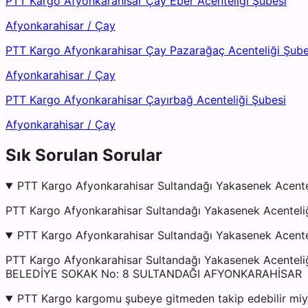
PTT Kargo Afyonkarahisar Çay Eber Acenteliği Şubesi
Afyonkarahisar
/
Çay
PTT Kargo Afyonkarahisar Çay Pazarağaç Acenteliği Şube
Afyonkarahisar
/
Çay
PTT Kargo Afyonkarahisar Çayırbağ Acenteliği Şubesi
Afyonkarahisar
/
Çay
Sık Sorulan Sorular
PTT Kargo Afyonkarahisar Sultandağı Yakasenek Acentel
PTT Kargo Afyonkarahisar Sultandağı Yakasenek Acenteliğ
PTT Kargo Afyonkarahisar Sultandağı Yakasenek Acentel
PTT Kargo Afyonkarahisar Sultandağı Yakasenek Acent
BELEDİYE SOKAK No: 8 SULTANDAĞI AFYONKARAHİSAR
PTT Kargo kargomu şubeye gitmeden takip edebilir mi