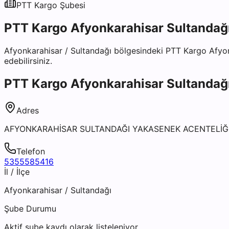
PTT Kargo
Şubesi
PTT Kargo Afyonkarahisar Sultandağı
Afyonkarahisar
/
Sultandağı
bölgesindeki
PTT Kargo Afyon
edebilirsiniz.
PTT Kargo Afyonkarahisar Sultandağı
Adres
AFYONKARAHİSAR SULTANDAĞI YAKASENEK ACENTELİĞİ 
Telefon
5355585416
İl / İlçe
Afyonkarahisar
/
Sultandağı
Şube Durumu
Aktif şube kaydı olarak listeleniyor.