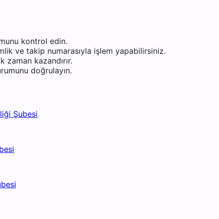
munu kontrol edin.
ik ve takip numarasıyla işlem yapabilirsiniz.
k zaman kazandırır.
durumunu doğrulayın.
iği Şubesi
besi
ubesi