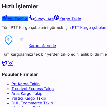
Hızlı İşlemler
Yol Tarifi Al
Şubeyi Ara
Kargo Takip
Tüm
PTT Kargo
şubelerini görmek için
PTT Kargo
şubeleri
KargomNerede
Tüm kargolarınızı tek bir yerden takip edin, anlık bildirimler
Popüler Firmalar
Ptt Kargo Takip
Trendyol Express Takip
Aras Kargo Takip
Yurtiçi Kargo Takip
DHL Ecommerce Takip