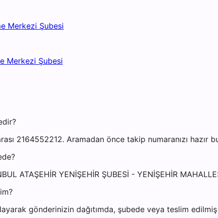
me Merkezi Şubesi
me Merkezi Şubesi
edir?
arası 2164552212. Aramadan önce takip numaranızı hazır bul
rede?
: İSTANBUL ATAŞEHİR YENİŞEHİR ŞUBESİ - YENİŞEHİR MAHA
yim?
ayarak gönderinizin dağıtımda, şubede veya teslim edilmiş o