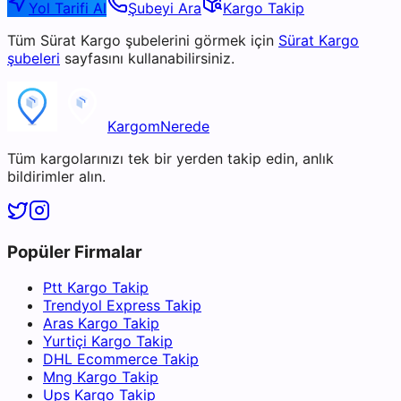
Yol Tarifi Al
Şubeyi Ara
Kargo Takip
Tüm
Sürat Kargo
şubelerini görmek için
Sürat Kargo
şubeleri
sayfasını kullanabilirsiniz.
KargomNerede
Tüm kargolarınızı tek bir yerden takip edin, anlık
bildirimler alın.
Popüler Firmalar
Ptt Kargo Takip
Trendyol Express Takip
Aras Kargo Takip
Yurtiçi Kargo Takip
DHL Ecommerce Takip
Mng Kargo Takip
Ups Kargo Takip