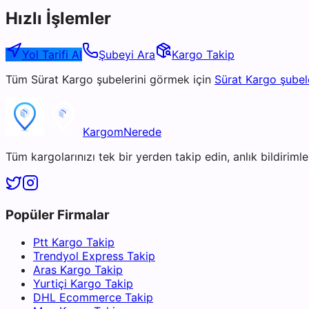
Hızlı İşlemler
Yol Tarifi Al
Şubeyi Ara
Kargo Takip
Tüm
Sürat Kargo
şubelerini görmek için
Sürat Kargo
şubel
KargomNerede
Tüm kargolarınızı tek bir yerden takip edin, anlık bildirimler
Popüler Firmalar
Ptt Kargo Takip
Trendyol Express Takip
Aras Kargo Takip
Yurtiçi Kargo Takip
DHL Ecommerce Takip