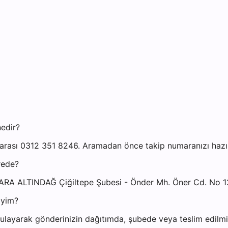
nedir?
arası 0312 351 8246. Aramadan önce takip numaranızı hazır 
rede?
NKARA ALTINDAĞ Çiğiltepe Şubesi - Önder Mh. Öner Cd. No 
iyim?
layarak gönderinizin dağıtımda, şubede veya teslim edilmiş 