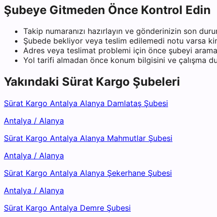
Şubeye Gitmeden Önce Kontrol Edin
Takip numaranızı hazırlayın ve gönderinizin son duru
Şubede bekliyor veya teslim edilemedi notu varsa kiml
Adres veya teslimat problemi için önce şubeyi arama
Yol tarifi almadan önce konum bilgisini ve çalışma 
Yakındaki
Sürat Kargo
Şubeleri
Sürat Kargo Antalya Alanya Damlataş Şubesi
Antalya
/
Alanya
Sürat Kargo Antalya Alanya Mahmutlar Şubesi
Antalya
/
Alanya
Sürat Kargo Antalya Alanya Şekerhane Şubesi
Antalya
/
Alanya
Sürat Kargo Antalya Demre Şubesi