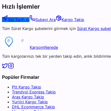
Hızlı İşlemler
Yol Tarifi Al
Şubeyi Ara
Kargo Takip
Tüm
Sürat Kargo
şubelerini görmek için
Sürat Kargo
şubel
KargomNerede
Tüm kargolarınızı tek bir yerden takip edin, anlık bildirimler
Popüler Firmalar
Ptt Kargo Takip
Trendyol Express Takip
Aras Kargo Takip
Yurtiçi Kargo Takip
DHL Ecommerce Takip