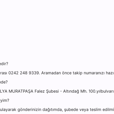
edir?
ası 0242 248 9339. Aramadan önce takip numaranızı hazır b
ede?
ALYA MURATPAŞA Falez Şubesi - Altındağ Mh. 100.yılbulvar
iyim?
layarak gönderinizin dağıtımda, şubede veya teslim edilmiş 