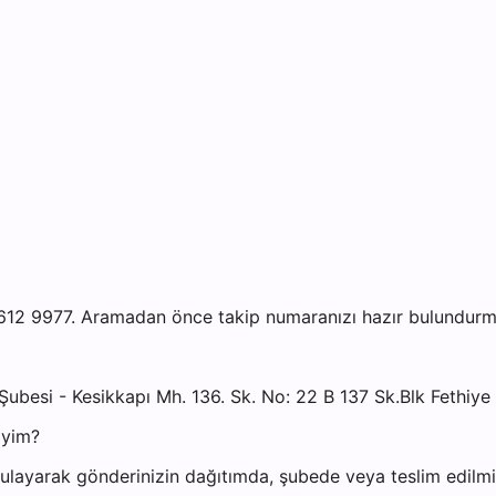
12 9977. Aramadan önce takip numaranızı hazır bulundurmanı
Şubesi - Kesikkapı Mh. 136. Sk. No: 22 B 137 Sk.Blk Fethi
iyim?
layarak gönderinizin dağıtımda, şubede veya teslim edilmiş 