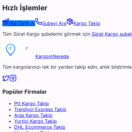
Hızlı İşlemler
Yol Tarifi Al
Şubeyi Ara
Kargo Takip
Tüm
Sürat Kargo
şubelerini görmek için
Sürat Kargo
şubel
KargomNerede
Tüm kargolarınızı tek bir yerden takip edin, anlık bildirimler
Popüler Firmalar
Ptt Kargo Takip
Trendyol Express Takip
Aras Kargo Takip
Yurtiçi Kargo Takip
DHL Ecommerce Takip