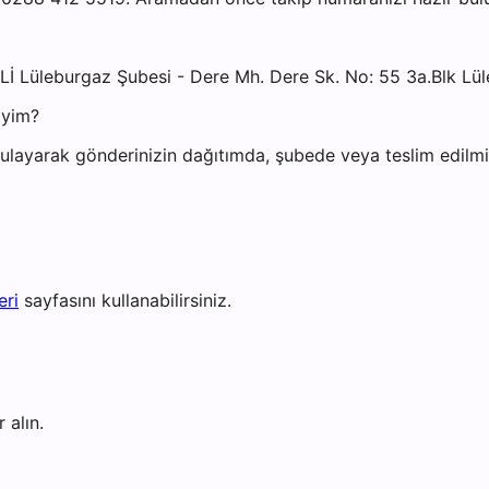
ELİ Lüleburgaz Şubesi - Dere Mh. Dere Sk. No: 55 3a.Blk L
iyim?
layarak gönderinizin dağıtımda, şubede veya teslim edilmiş 
eri
sayfasını kullanabilirsiniz.
 alın.