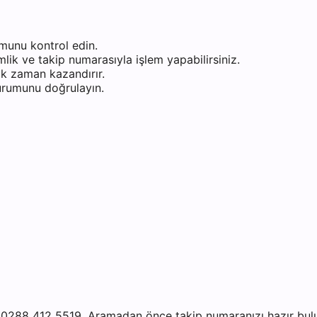
munu kontrol edin.
ik ve takip numarasıyla işlem yapabilirsiniz.
k zaman kazandırır.
durumunu doğrulayın.
 0288 412 5519. Aramadan önce takip numaranızı hazır bulun