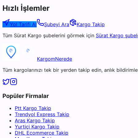
Hızlı İşlemler
Yol Tarifi Al
Şubeyi Ara
Kargo Takip
Tüm
Sürat Kargo
şubelerini görmek için
Sürat Kargo
şubel
KargomNerede
Tüm kargolarınızı tek bir yerden takip edin, anlık bildirimler
Popüler Firmalar
Ptt Kargo Takip
Trendyol Express Takip
Aras Kargo Takip
Yurtiçi Kargo Takip
DHL Ecommerce Takip