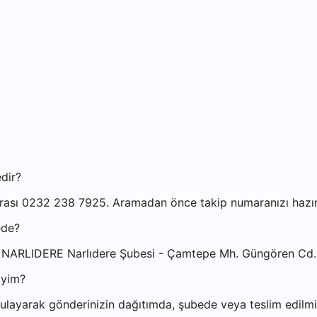
dir?
arası 0232 238 7925. Aramadan önce takip numaranızı hazır 
ede?
İR NARLIDERE Narlıdere Şubesi - Çamtepe Mh. Güngören Cd. 
iyim?
layarak gönderinizin dağıtımda, şubede veya teslim edilmiş 