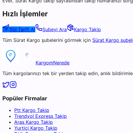
Evet. Sürat Kargo takip sayfasından takip numaranızı sorgu
Hızlı İşlemler
Yol Tarifi Al
Şubeyi Ara
Kargo Takip
Tüm
Sürat Kargo
şubelerini görmek için
Sürat Kargo
şubel
KargomNerede
Tüm kargolarınızı tek bir yerden takip edin, anlık bildirimler
Popüler Firmalar
Ptt Kargo Takip
Trendyol Express Takip
Aras Kargo Takip
Yurtiçi Kargo Takip