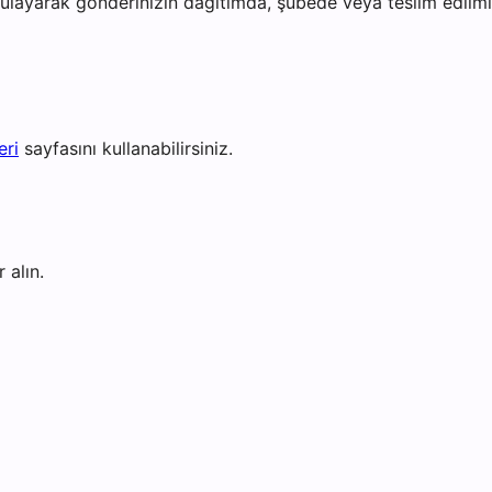
layarak gönderinizin dağıtımda, şubede veya teslim edilmiş 
eri
sayfasını kullanabilirsiniz.
 alın.