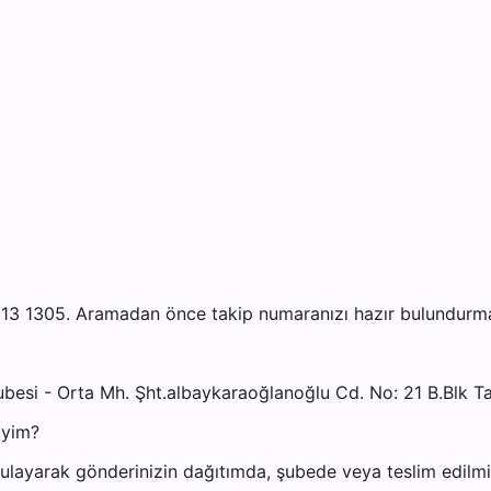
13 1305. Aramadan önce takip numaranızı hazır bulundurmanı
ubesi - Orta Mh. Şht.albaykaraoğlanoğlu Cd. No: 21 B.Blk 
iyim?
layarak gönderinizin dağıtımda, şubede veya teslim edilmiş 