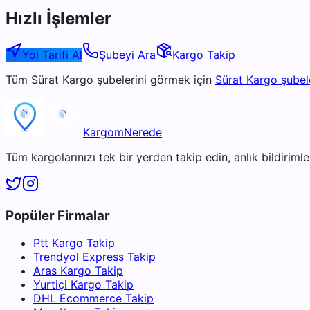
Hızlı İşlemler
Yol Tarifi Al
Şubeyi Ara
Kargo Takip
Tüm
Sürat Kargo
şubelerini görmek için
Sürat Kargo
şubel
KargomNerede
Tüm kargolarınızı tek bir yerden takip edin, anlık bildirimler
Popüler Firmalar
Ptt Kargo Takip
Trendyol Express Takip
Aras Kargo Takip
Yurtiçi Kargo Takip
DHL Ecommerce Takip