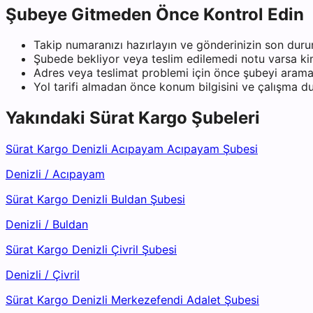
Şubeye Gitmeden Önce Kontrol Edin
Takip numaranızı hazırlayın ve gönderinizin son duru
Şubede bekliyor veya teslim edilemedi notu varsa kiml
Adres veya teslimat problemi için önce şubeyi arama
Yol tarifi almadan önce konum bilgisini ve çalışma 
Yakındaki
Sürat Kargo
Şubeleri
Sürat Kargo Denizli Acıpayam Acıpayam Şubesi
Denizli
/
Acıpayam
Sürat Kargo Denizli Buldan Şubesi
Denizli
/
Buldan
Sürat Kargo Denizli Çivril Şubesi
Denizli
/
Çivril
Sürat Kargo Denizli Merkezefendi Adalet Şubesi