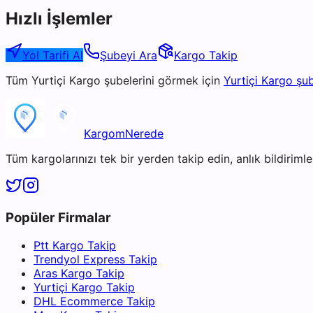
Hızlı İşlemler
Yol Tarifi Al
Şubeyi Ara
Kargo Takip
Tüm
Yurtiçi Kargo
şubelerini görmek için
Yurtiçi Kargo
şub
KargomNerede
Tüm kargolarınızı tek bir yerden takip edin, anlık bildirimler
Popüler Firmalar
Ptt Kargo Takip
Trendyol Express Takip
Aras Kargo Takip
Yurtiçi Kargo Takip
DHL Ecommerce Takip