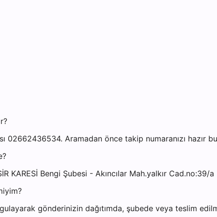
ir?
ası 02662436534. Aramadan önce takip numaranızı hazır bulu
e?
SİR KARESİ Bengi Şubesi - Akıncılar Mah.yalkır Cad.no:39/a -
miyim?
gulayarak gönderinizin dağıtımda, şubede veya teslim edilmi