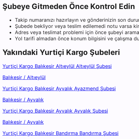
Şubeye Gitmeden Önce Kontrol Edin
Takip numaranızı hazırlayın ve gönderinizin son duru
Şubede bekliyor veya teslim edilemedi notu varsa kiml
Adres veya teslimat problemi için önce şubeyi arama
Yol tarifi almadan önce konum bilgisini ve çalışma 
Yakındaki
Yurtiçi Kargo
Şubeleri
Yurtiçi Kargo Balıkesir Altıeylül Altıeylül Şubesi
Balıkesir
/
Altıeylül
Yurtiçi Kargo Balıkesir Ayvalık Ayazmend Şubesi
Balıkesir
/
Ayvalık
Yurtiçi Kargo Balıkesir Ayvalık Ayvalık Şubesi
Balıkesir
/
Ayvalık
Yurtiçi Kargo Balıkesir Bandırma Bandırma Şubesi