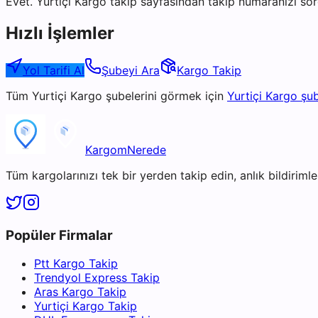
Evet. Yurtiçi Kargo takip sayfasından takip numaranızı sor
Hızlı İşlemler
Yol Tarifi Al
Şubeyi Ara
Kargo Takip
Tüm
Yurtiçi Kargo
şubelerini görmek için
Yurtiçi Kargo
şub
KargomNerede
Tüm kargolarınızı tek bir yerden takip edin, anlık bildirimler
Popüler Firmalar
Ptt Kargo Takip
Trendyol Express Takip
Aras Kargo Takip
Yurtiçi Kargo Takip