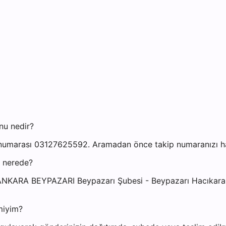
nu nedir?
numarası 03127625592. Aramadan önce takip numaranızı hazı
i nerede?
 ANKARA BEYPAZARI Beypazarı Şubesi - Beypazarı Hacıkara 
miyim?