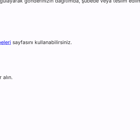
gulayarak gönderinizin dağıtımda, şubede veya teslim edilmi
eleri
sayfasını kullanabilirsiniz.
 alın.