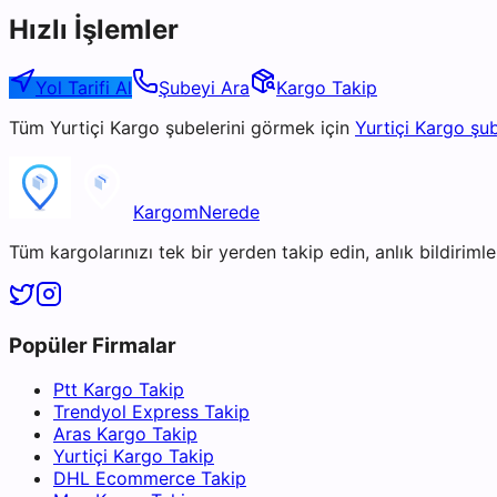
Hızlı İşlemler
Yol Tarifi Al
Şubeyi Ara
Kargo Takip
Tüm
Yurtiçi Kargo
şubelerini görmek için
Yurtiçi Kargo
şub
KargomNerede
Tüm kargolarınızı tek bir yerden takip edin, anlık bildirimler
Popüler Firmalar
Ptt Kargo Takip
Trendyol Express Takip
Aras Kargo Takip
Yurtiçi Kargo Takip
DHL Ecommerce Takip