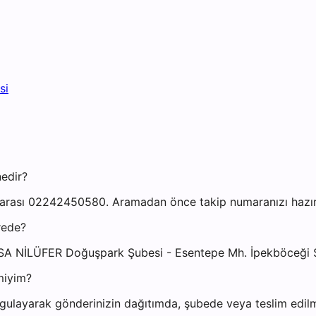
si
nedir?
arası 02242450580. Aramadan önce takip numaranızı hazır b
rede?
RSA NİLÜFER Doğuşpark Şubesi - Esentepe Mh. İpekböceği Sk
miyim?
gulayarak gönderinizin dağıtımda, şubede veya teslim edilmi