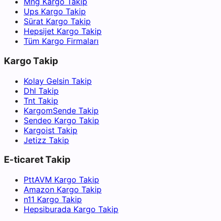
Mng Kargo Takip
Ups Kargo Takip
Sürat Kargo Takip
Hepsijet Kargo Takip
Tüm Kargo Firmaları
Kargo Takip
Kolay Gelsin Takip
Dhl Takip
Tnt Takip
KargomSende Takip
Sendeo Kargo Takip
Kargoist Takip
Jetizz Takip
E-ticaret Takip
PttAVM Kargo Takip
Amazon Kargo Takip
n11 Kargo Takip
Hepsiburada Kargo Takip