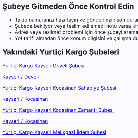
Şubeye Gitmeden Önce Kontrol Edin
Takip numaranızı hazırlayın ve gönderinizin son duru
Şubede bekliyor veya teslim edilemedi notu varsa kiml
Adres veya teslimat problemi için önce şubeyi arama
Yol tarifi almadan önce konum bilgisini ve çalışma 
Yakındaki
Yurtiçi Kargo
Şubeleri
Yurtiçi Kargo Kayseri Develi Şubesi
Kayseri
/
Develi
Yurtiçi Kargo Kayseri Kocasinan Sahabiye Şubesi
Kayseri
/
Kocasinan
Yurtiçi Kargo Kayseri Kocasinan Zamantı Şubesi
Kayseri
/
Kocasinan
Yurtiçi Kargo Kayseri Melikgazi İldem Şubesi