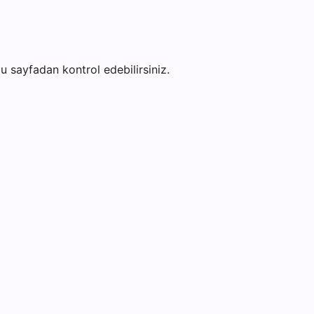
 bu sayfadan kontrol edebilirsiniz.