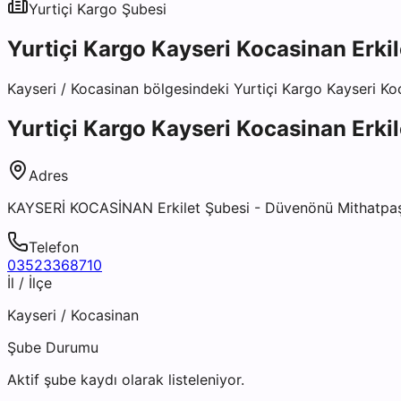
Yurtiçi Kargo
Şubesi
Yurtiçi Kargo Kayseri Kocasinan Erkil
Kayseri
/
Kocasinan
bölgesindeki
Yurtiçi Kargo Kayseri Ko
Yurtiçi Kargo Kayseri Kocasinan Erkil
Adres
KAYSERİ KOCASİNAN Erkilet Şubesi - Düvenönü Mithatpaş
Telefon
03523368710
İl / İlçe
Kayseri
/
Kocasinan
Şube Durumu
Aktif şube kaydı olarak listeleniyor.