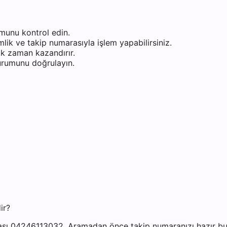
munu kontrol edin.
ik ve takip numarasıyla işlem yapabilirsiniz.
k zaman kazandırır.
durumunu doğrulayın.
ir?
ası 04246113032. Aramadan önce takip numaranızı hazır bulu