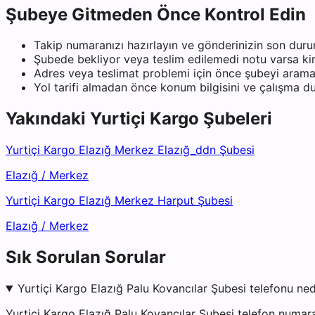
Şubeye Gitmeden Önce Kontrol Edin
Takip numaranızı hazırlayın ve gönderinizin son duru
Şubede bekliyor veya teslim edilemedi notu varsa kiml
Adres veya teslimat problemi için önce şubeyi arama
Yol tarifi almadan önce konum bilgisini ve çalışma 
Yakındaki
Yurtiçi Kargo
Şubeleri
Yurtiçi Kargo Elazığ Merkez Elazığ_ddn Şubesi
Elazığ
/
Merkez
Yurtiçi Kargo Elazığ Merkez Harput Şubesi
Elazığ
/
Merkez
Sık Sorulan Sorular
Yurtiçi Kargo Elazığ Palu Kovancılar Şubesi telefonu ned
Yurtiçi Kargo Elazığ Palu Kovancılar Şubesi telefon numar