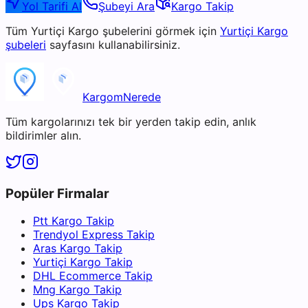
Yol Tarifi Al
Şubeyi Ara
Kargo Takip
Tüm
Yurtiçi Kargo
şubelerini görmek için
Yurtiçi Kargo
şubeleri
sayfasını kullanabilirsiniz.
KargomNerede
Tüm kargolarınızı tek bir yerden takip edin, anlık
bildirimler alın.
Popüler Firmalar
Ptt Kargo Takip
Trendyol Express Takip
Aras Kargo Takip
Yurtiçi Kargo Takip
DHL Ecommerce Takip
Mng Kargo Takip
Ups Kargo Takip