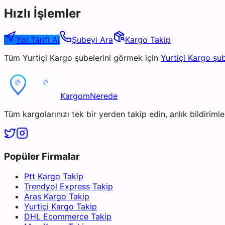
Hızlı İşlemler
Yol Tarifi Al
Şubeyi Ara
Kargo Takip
Tüm
Yurtiçi Kargo
şubelerini görmek için
Yurtiçi Kargo
şub
KargomNerede
Tüm kargolarınızı tek bir yerden takip edin, anlık bildirimler
Popüler Firmalar
Ptt Kargo Takip
Trendyol Express Takip
Aras Kargo Takip
Yurtiçi Kargo Takip
DHL Ecommerce Takip