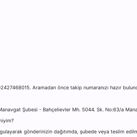
2427468015. Aramadan önce takip numaranızı hazır bulundur
anavgat Şubesi - Bahçelievler Mh. 5044. Sk. No:63/a Mana
miyim?
gulayarak gönderinizin dağıtımda, şubede veya teslim edilmi