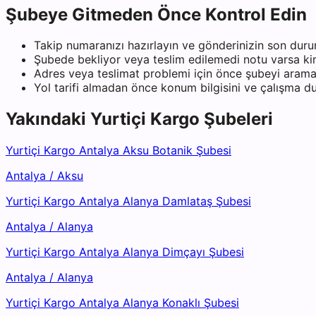
Şubeye Gitmeden Önce Kontrol Edin
Takip numaranızı hazırlayın ve gönderinizin son duru
Şubede bekliyor veya teslim edilemedi notu varsa kiml
Adres veya teslimat problemi için önce şubeyi arama
Yol tarifi almadan önce konum bilgisini ve çalışma 
Yakındaki
Yurtiçi Kargo
Şubeleri
Yurtiçi Kargo Antalya Aksu Botanik Şubesi
Antalya
/
Aksu
Yurtiçi Kargo Antalya Alanya Damlataş Şubesi
Antalya
/
Alanya
Yurtiçi Kargo Antalya Alanya Dimçayı Şubesi
Antalya
/
Alanya
Yurtiçi Kargo Antalya Alanya Konaklı Şubesi