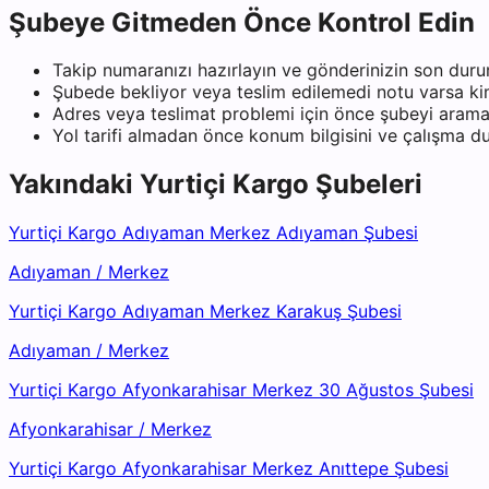
Şubeye Gitmeden Önce Kontrol Edin
Takip numaranızı hazırlayın ve gönderinizin son duru
Şubede bekliyor veya teslim edilemedi notu varsa kiml
Adres veya teslimat problemi için önce şubeyi arama
Yol tarifi almadan önce konum bilgisini ve çalışma 
Yakındaki
Yurtiçi Kargo
Şubeleri
Yurtiçi Kargo Adıyaman Merkez Adıyaman Şubesi
Adıyaman
/
Merkez
Yurtiçi Kargo Adıyaman Merkez Karakuş Şubesi
Adıyaman
/
Merkez
Yurtiçi Kargo Afyonkarahisar Merkez 30 Ağustos Şubesi
Afyonkarahisar
/
Merkez
Yurtiçi Kargo Afyonkarahisar Merkez Anıttepe Şubesi