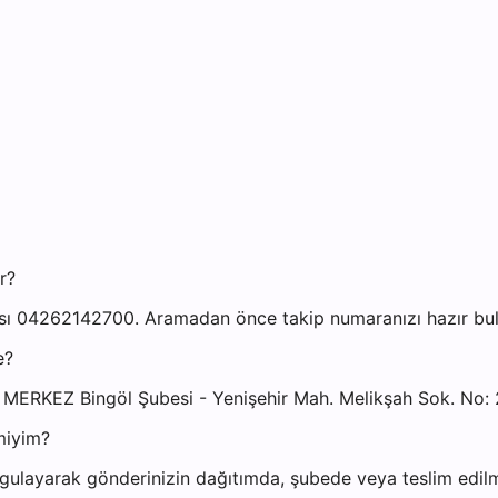
r?
sı 04262142700. Aramadan önce takip numaranızı hazır bulu
e?
 MERKEZ Bingöl Şubesi - Yenişehir Mah. Melikşah Sok. No: 
miyim?
gulayarak gönderinizin dağıtımda, şubede veya teslim edilmi