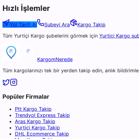
Hızlı İşlemler
Yol Tarifi Al
Şubeyi Ara
Kargo Takip
Tüm
Yurtiçi Kargo
şubelerini görmek için
Yurtiçi Kargo
şub
KargomNerede
Tüm kargolarınızı tek bir yerden takip edin, anlık bildirimler
Popüler Firmalar
Ptt Kargo Takip
Trendyol Express Takip
Aras Kargo Takip
Yurtiçi Kargo Takip
DHL Ecommerce Takip