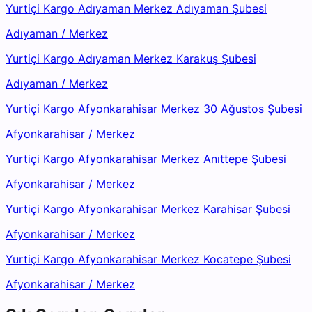
Yurtiçi Kargo Adıyaman Merkez Adıyaman Şubesi
Adıyaman
/
Merkez
Yurtiçi Kargo Adıyaman Merkez Karakuş Şubesi
Adıyaman
/
Merkez
Yurtiçi Kargo Afyonkarahisar Merkez 30 Ağustos Şubesi
Afyonkarahisar
/
Merkez
Yurtiçi Kargo Afyonkarahisar Merkez Anıttepe Şubesi
Afyonkarahisar
/
Merkez
Yurtiçi Kargo Afyonkarahisar Merkez Karahisar Şubesi
Afyonkarahisar
/
Merkez
Yurtiçi Kargo Afyonkarahisar Merkez Kocatepe Şubesi
Afyonkarahisar
/
Merkez