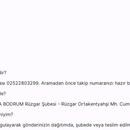
ir?
sı 02522803299. Aramadan önce takip numaranızı hazır bul
de?
A BODRUM Rüzgar Şubesi - Rüzgar Ortakentyahşi Mh. Cum
miyim?
gulayarak gönderinizin dağıtımda, şubede veya teslim edilmi