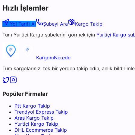
Hızlı İşlemler
Yol Tarifi Al
Şubeyi Ara
Kargo Takip
Tüm
Yurtiçi Kargo
şubelerini görmek için
Yurtiçi Kargo
şub
KargomNerede
Tüm kargolarınızı tek bir yerden takip edin, anlık bildirimler
Popüler Firmalar
Ptt Kargo Takip
Trendyol Express Takip
Aras Kargo Takip
Yurtiçi Kargo Takip
DHL Ecommerce Takip