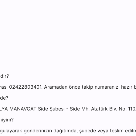
dir?
ası 02422803401. Aramadan önce takip numaranızı hazır bul
ede?
LYA MANAVGAT Side Şubesi - Side Mh. Atatürk Blv. No: 110
miyim?
gulayarak gönderinizin dağıtımda, şubede veya teslim edilmi