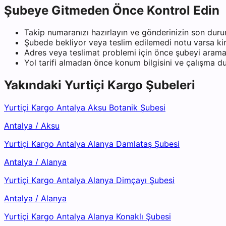
Şubeye Gitmeden Önce Kontrol Edin
Takip numaranızı hazırlayın ve gönderinizin son duru
Şubede bekliyor veya teslim edilemedi notu varsa kiml
Adres veya teslimat problemi için önce şubeyi arama
Yol tarifi almadan önce konum bilgisini ve çalışma 
Yakındaki
Yurtiçi Kargo
Şubeleri
Yurtiçi Kargo Antalya Aksu Botanik Şubesi
Antalya
/
Aksu
Yurtiçi Kargo Antalya Alanya Damlataş Şubesi
Antalya
/
Alanya
Yurtiçi Kargo Antalya Alanya Dimçayı Şubesi
Antalya
/
Alanya
Yurtiçi Kargo Antalya Alanya Konaklı Şubesi