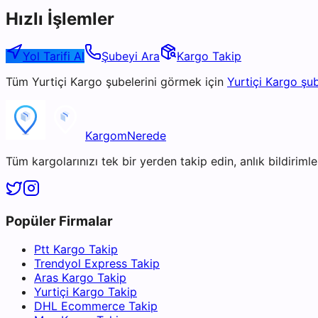
Hızlı İşlemler
Yol Tarifi Al
Şubeyi Ara
Kargo Takip
Tüm
Yurtiçi Kargo
şubelerini görmek için
Yurtiçi Kargo
şub
KargomNerede
Tüm kargolarınızı tek bir yerden takip edin, anlık bildirimler
Popüler Firmalar
Ptt Kargo Takip
Trendyol Express Takip
Aras Kargo Takip
Yurtiçi Kargo Takip
DHL Ecommerce Takip