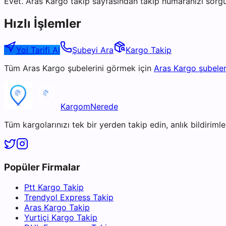
Evet. Aras Kargo takip sayfasından takip numaranızı sorgu
Hızlı İşlemler
Yol Tarifi Al
Şubeyi Ara
Kargo Takip
Tüm
Aras Kargo
şubelerini görmek için
Aras Kargo
şubeler
KargomNerede
Tüm kargolarınızı tek bir yerden takip edin, anlık bildirimler
Popüler Firmalar
Ptt Kargo Takip
Trendyol Express Takip
Aras Kargo Takip
Yurtiçi Kargo Takip