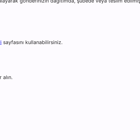
layarak gönderinizin dağıtımda, şubede veya teslim edilmiş 
i
sayfasını kullanabilirsiniz.
 alın.