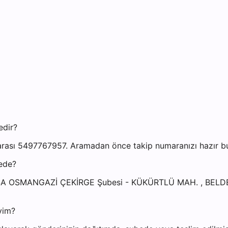
edir?
ası 5497767957. Aramadan önce takip numaranızı hazır bulu
ede?
BURSA OSMANGAZİ ÇEKİRGE Şubesi - KÜKÜRTLÜ MAH. , B
yim?