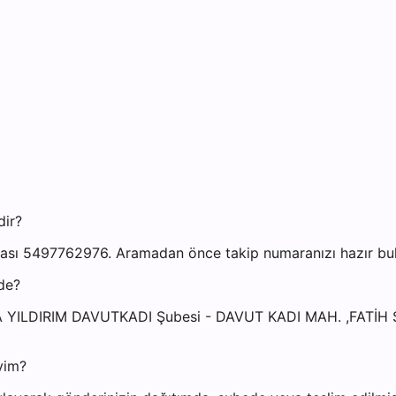
dir?
ası 5497762976. Aramadan önce takip numaranızı hazır bulu
de?
URSA YILDIRIM DAVUTKADI Şubesi - DAVUT KADI MAH. ,FAT
yim?