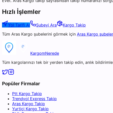
Evet. Aras Kargo takip sayfasından takip numaranızı sorgu
Hızlı İşlemler
Yol Tarifi Al
Şubeyi Ara
Kargo Takip
Tüm
Aras Kargo
şubelerini görmek için
Aras Kargo
şubeler
KargomNerede
Tüm kargolarınızı tek bir yerden takip edin, anlık bildirimler
Popüler Firmalar
Ptt Kargo Takip
Trendyol Express Takip
Aras Kargo Takip
Yurtiçi Kargo Takip