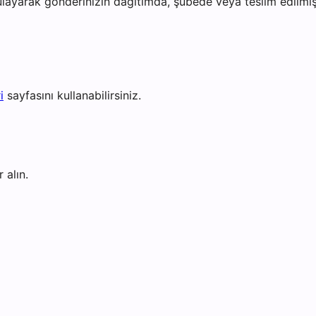
layarak gönderinizin dağıtımda, şubede veya teslim edilmiş 
i
sayfasını kullanabilirsiniz.
 alın.