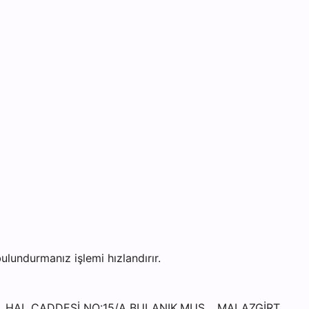
undurmanız işlemi hızlandırır.
YIL HAL CADDESİ NO:15/A BULANIK,MUŞ ,, MALAZGİRT