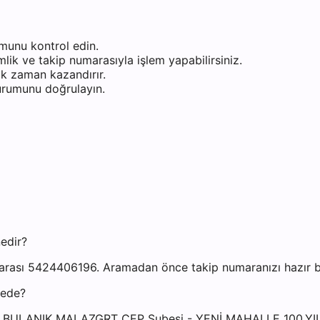
munu kontrol edin.
ik ve takip numarasıyla işlem yapabilirsiniz.
k zaman kazandırır.
durumunu doğrulayın.
edir?
rası 5424406196. Aramadan önce takip numaranızı hazır bul
rede?
MUŞ BULANIK MALAZGRT CEP Şubesi - YENİ MAHALLE 100.