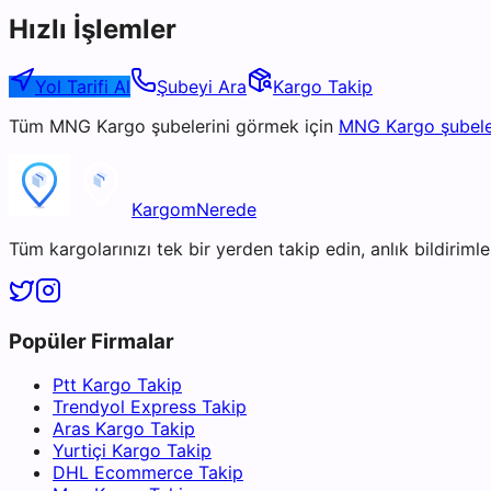
Hızlı İşlemler
Yol Tarifi Al
Şubeyi Ara
Kargo Takip
Tüm
MNG Kargo
şubelerini görmek için
MNG Kargo
şubele
KargomNerede
Tüm kargolarınızı tek bir yerden takip edin, anlık bildirimler
Popüler Firmalar
Ptt Kargo Takip
Trendyol Express Takip
Aras Kargo Takip
Yurtiçi Kargo Takip
DHL Ecommerce Takip