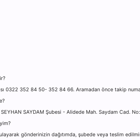
ir?
0322 352 84 50- 352 84 66. Aramadan önce takip numaranı
e?
A SEYHAN SAYDAM Şubesi - Alidede Mah. Saydam Cad. N
iyim?
ayarak gönderinizin dağıtımda, şubede veya teslim edilmiş 