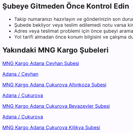
Şubeye Gitmeden Önce Kontrol Edin
Takip numaranızı hazırlayın ve gönderinizin son duru
Şubede bekliyor veya teslim edilemedi notu varsa kiml
Adres veya teslimat problemi için önce şubeyi arama
Yol tarifi almadan önce konum bilgisini ve çalışma 
Yakındaki
MNG Kargo
Şubeleri
MNG Kargo Adana Ceyhan Şubesi
Adana
/
Ceyhan
MNG Kargo Adana Çukurova Altınkoza Şubesi
Adana
/
Çukurova
MNG Kargo Adana Çukurova Beyazevler Şubesi
Adana
/
Çukurova
MNG Kargo Adana Çukurova Kilikya Şubesi