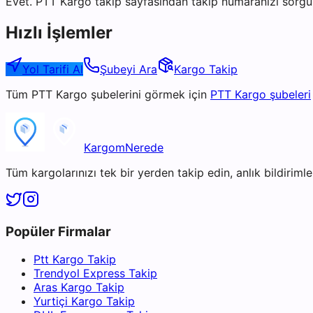
Evet. PTT Kargo takip sayfasından takip numaranızı sorgul
Hızlı İşlemler
Yol Tarifi Al
Şubeyi Ara
Kargo Takip
Tüm
PTT Kargo
şubelerini görmek için
PTT Kargo
şubeleri
KargomNerede
Tüm kargolarınızı tek bir yerden takip edin, anlık bildirimler
Popüler Firmalar
Ptt Kargo Takip
Trendyol Express Takip
Aras Kargo Takip
Yurtiçi Kargo Takip