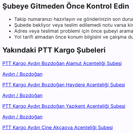
Şubeye Gitmeden Önce Kontrol Edin
Takip numaranızı hazırlayın ve gönderinizin son duru
Şubede bekliyor veya teslim edilemedi notu varsa kiml
Adres veya teslimat problemi için önce şubeyi arama
Yol tarifi almadan önce konum bilgisini ve çalışma 
Yakındaki
PTT Kargo
Şubeleri
PTT Kargo Aydın Bozdoğan Alamut Acenteliği Şubesi
Aydın
/
Bozdoğan
PTT Kargo Aydın Bozdoğan Haydere Acenteliği Şubesi
Aydın
/
Bozdoğan
PTT Kargo Aydın Bozdoğan Yazıkent Acenteliği Şubesi
Aydın
/
Bozdoğan
PTT Kargo Aydın Çine Akçaova Acenteliği Şubesi