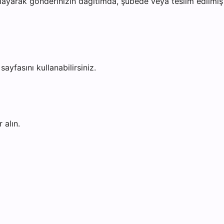
ayarak gönderinizin dağıtımda, şubede veya teslim edilmiş o
sayfasını kullanabilirsiniz.
 alın.