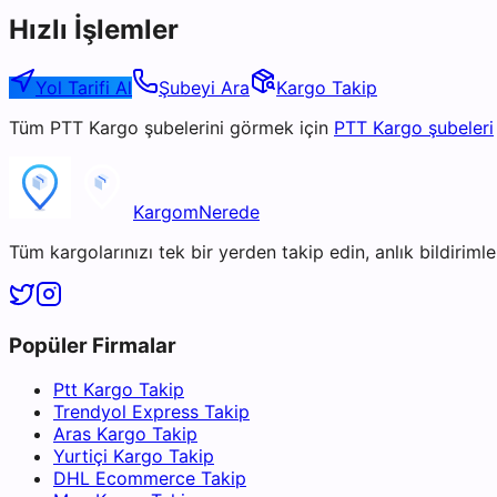
Hızlı İşlemler
Yol Tarifi Al
Şubeyi Ara
Kargo Takip
Tüm
PTT Kargo
şubelerini görmek için
PTT Kargo
şubeleri
KargomNerede
Tüm kargolarınızı tek bir yerden takip edin, anlık bildirimler
Popüler Firmalar
Ptt Kargo Takip
Trendyol Express Takip
Aras Kargo Takip
Yurtiçi Kargo Takip
DHL Ecommerce Takip