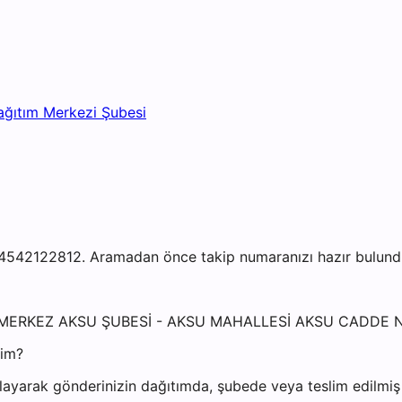
ağıtım Merkezi Şubesi
542122812. Aramadan önce takip numaranızı hazır bulundurm
SUN MERKEZ AKSU ŞUBESİ - AKSU MAHALLESİ AKSU CADDE 
yim?
ayarak gönderinizin dağıtımda, şubede veya teslim edilmiş o