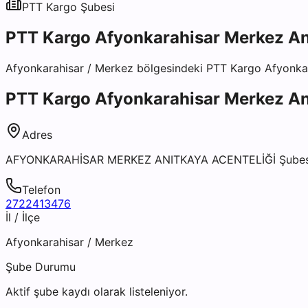
PTT Kargo
Şubesi
PTT Kargo Afyonkarahisar Merkez Anı
Afyonkarahisar
/
Merkez
bölgesindeki
PTT Kargo Afyonkar
PTT Kargo Afyonkarahisar Merkez Anı
Adres
AFYONKARAHİSAR MERKEZ ANITKAYA ACENTELİĞİ Şube
Telefon
2722413476
İl / İlçe
Afyonkarahisar
/
Merkez
Şube Durumu
Aktif şube kaydı olarak listeleniyor.