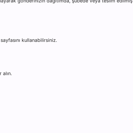
ayarak gönderinizin dağıtımda, şubede veya teslim edilmiş o
sayfasını kullanabilirsiniz.
 alın.