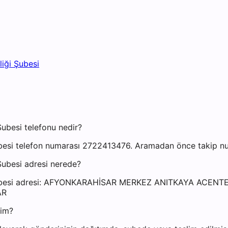
iği Şubesi
ubesi telefonu nedir?
esi telefon numarası 2722413476. Aramadan önce takip numa
ubesi adresi nerede?
i Şubesi adresi: AFYONKARAHİSAR MERKEZ ANITKAYA ACEN
AR
yim?