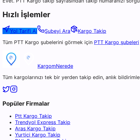
Evet. PTT Kargo takip sayfasından takip numaranızı sorgul
Hızlı İşlemler
Yol Tarifi Al
Şubeyi Ara
Kargo Takip
Tüm
PTT Kargo
şubelerini görmek için
PTT Kargo
şubeleri
KargomNerede
Tüm kargolarınızı tek bir yerden takip edin, anlık bildirimler
Popüler Firmalar
Ptt Kargo Takip
Trendyol Express Takip
Aras Kargo Takip
Yurtiçi Kargo Takip