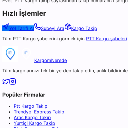
Evet. PTT Kargo takip sayfasından takip numaranızı sorgul
Hızlı İşlemler
Yol Tarifi Al
Şubeyi Ara
Kargo Takip
Tüm
PTT Kargo
şubelerini görmek için
PTT Kargo
şubeleri
KargomNerede
Tüm kargolarınızı tek bir yerden takip edin, anlık bildirimler
Popüler Firmalar
Ptt Kargo Takip
Trendyol Express Takip
Aras Kargo Takip
Yurtiçi Kargo Takip