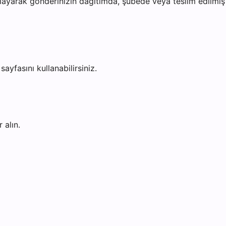
ayarak gönderinizin dağıtımda, şubede veya teslim edilmiş o
sayfasını kullanabilirsiniz.
 alın.