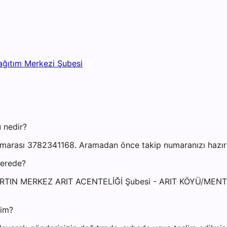
ağıtım Merkezi Şubesi
 nedir?
umarası 3782341168. Aramadan önce takip numaranızı hazır b
nerede?
i: BARTIN MERKEZ ARIT ACENTELİĞİ Şubesi - ARIT KÖYÜ/ME
yim?