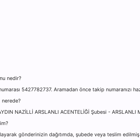
onu nedir?
n numarası 5427782737. Aramadan önce takip numaranızı hazı
i nerede?
resi: AYDIN NAZİLLİ ARSLANLI ACENTELİĞİ Şubesi - ARSLAN
yim?
ayarak gönderinizin dağıtımda, şubede veya teslim edilmiş o