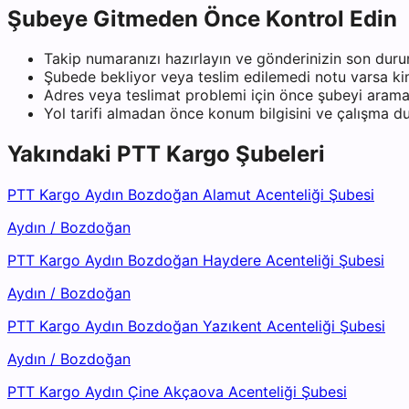
Şubeye Gitmeden Önce Kontrol Edin
Takip numaranızı hazırlayın ve gönderinizin son duru
Şubede bekliyor veya teslim edilemedi notu varsa kiml
Adres veya teslimat problemi için önce şubeyi arama
Yol tarifi almadan önce konum bilgisini ve çalışma 
Yakındaki
PTT Kargo
Şubeleri
PTT Kargo Aydın Bozdoğan Alamut Acenteliği Şubesi
Aydın
/
Bozdoğan
PTT Kargo Aydın Bozdoğan Haydere Acenteliği Şubesi
Aydın
/
Bozdoğan
PTT Kargo Aydın Bozdoğan Yazıkent Acenteliği Şubesi
Aydın
/
Bozdoğan
PTT Kargo Aydın Çine Akçaova Acenteliği Şubesi