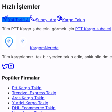
Hızlı İşlemler
Yol Tarifi Al
Şubeyi Ara
Kargo Takip
Tüm
PTT Kargo
şubelerini görmek için
PTT Kargo
şubeleri
KargomNerede
Tüm kargolarınızı tek bir yerden takip edin, anlık bildirimler
Popüler Firmalar
Ptt Kargo Takip
Trendyol Express Takip
Aras Kargo Takip
Yurtiçi Kargo Takip
DHL Ecommerce Takip