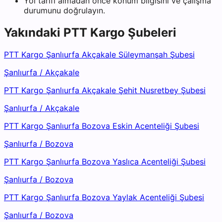
Yol tarifi almadan önce konum bilgisini ve çalışma
durumunu doğrulayın.
Yakındaki
PTT Kargo
Şubeleri
PTT Kargo Şanlıurfa Akçakale Süleymanşah Şubesi
Şanlıurfa
/
Akçakale
PTT Kargo Şanlıurfa Akçakale Şehit Nusretbey Şubesi
Şanlıurfa
/
Akçakale
PTT Kargo Şanlıurfa Bozova Eskin Acenteliği Şubesi
Şanlıurfa
/
Bozova
PTT Kargo Şanlıurfa Bozova Yaslıca Acenteliği Şubesi
Şanlıurfa
/
Bozova
PTT Kargo Şanlıurfa Bozova Yaylak Acenteliği Şubesi
Şanlıurfa
/
Bozova