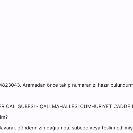
4823043. Aramadan önce takip numaranızı hazır bulundurman
İLÜFER ÇALI ŞUBESİ - ÇALI MAHALLESİ CUMHURİYET CADDE
yim?
ayarak gönderinizin dağıtımda, şubede veya teslim edilmiş o