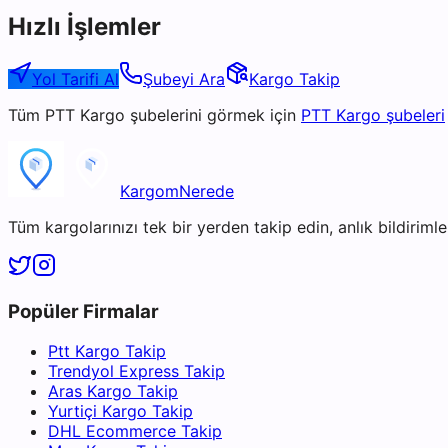
Hızlı İşlemler
Yol Tarifi Al
Şubeyi Ara
Kargo Takip
Tüm
PTT Kargo
şubelerini görmek için
PTT Kargo
şubeleri
KargomNerede
Tüm kargolarınızı tek bir yerden takip edin, anlık bildirimler
Popüler Firmalar
Ptt Kargo Takip
Trendyol Express Takip
Aras Kargo Takip
Yurtiçi Kargo Takip
DHL Ecommerce Takip