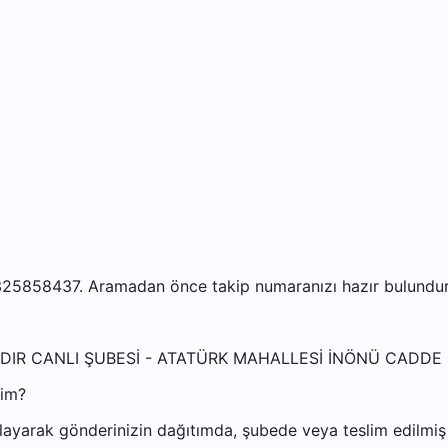
325858437. Aramadan önce takip numaranızı hazır bulundurma
BAYINDIR CANLI ŞUBESİ - ATATÜRK MAHALLESİ İNÖNÜ CADDE 
yim?
ayarak gönderinizin dağıtımda, şubede veya teslim edilmiş o