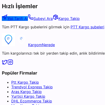
Hızlı İşlemler
Yol Tarifi Al
Şubeyi Ara
Kargo Takip
Tüm
PTT Kargo
şubelerini görmek için
PTT Kargo
şubeleri
KargomNerede
Tüm kargolarınızı tek bir yerden takip edin, anlık bildirimler
Popüler Firmalar
Ptt Kargo Takip
Trendyol Express Takip
Aras Kargo Takip
Yurtiçi Kargo Takip
DHL Ecommerce Takip