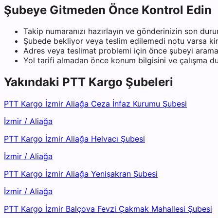
Şubeye Gitmeden Önce Kontrol Edin
Takip numaranızı hazırlayın ve gönderinizin son duru
Şubede bekliyor veya teslim edilemedi notu varsa kiml
Adres veya teslimat problemi için önce şubeyi arama
Yol tarifi almadan önce konum bilgisini ve çalışma 
Yakındaki
PTT Kargo
Şubeleri
PTT Kargo İzmir Aliağa Ceza İnfaz Kurumu Şubesi
İzmir
/
Aliağa
PTT Kargo İzmir Aliağa Helvacı Şubesi
İzmir
/
Aliağa
PTT Kargo İzmir Aliağa Yenişakran Şubesi
İzmir
/
Aliağa
PTT Kargo İzmir Balçova Fevzi Çakmak Mahallesi Şubesi