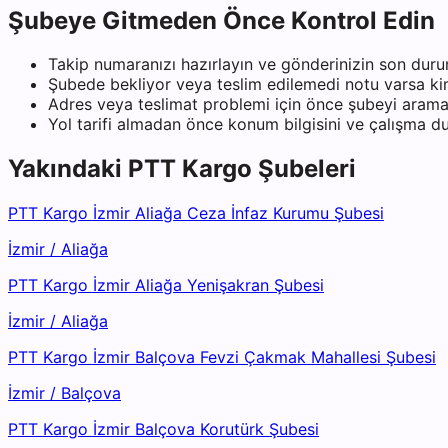
Şubeye Gitmeden Önce Kontrol Edin
Takip numaranızı hazırlayın ve gönderinizin son duru
Şubede bekliyor veya teslim edilemedi notu varsa kiml
Adres veya teslimat problemi için önce şubeyi arama
Yol tarifi almadan önce konum bilgisini ve çalışma 
Yakındaki
PTT Kargo
Şubeleri
PTT Kargo İzmir Aliağa Ceza İnfaz Kurumu Şubesi
İzmir
/
Aliağa
PTT Kargo İzmir Aliağa Yenişakran Şubesi
İzmir
/
Aliağa
PTT Kargo İzmir Balçova Fevzi Çakmak Mahallesi Şubesi
İzmir
/
Balçova
PTT Kargo İzmir Balçova Korutürk Şubesi