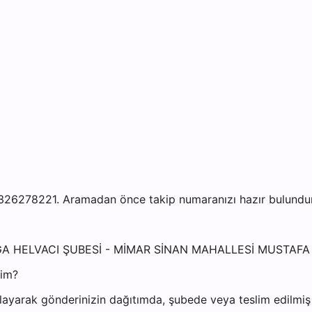
326278221. Aramadan önce takip numaranızı hazır bulundurma
 ALİAĞA HELVACI ŞUBESİ - MİMAR SİNAN MAHALLESİ MUSTA
yim?
ayarak gönderinizin dağıtımda, şubede veya teslim edilmiş o