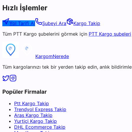
Hızlı İşlemler
Yol Tarifi Al
Şubeyi Ara
Kargo Takip
Tüm
PTT Kargo
şubelerini görmek için
PTT Kargo
şubeleri
KargomNerede
Tüm kargolarınızı tek bir yerden takip edin, anlık bildirimler
Popüler Firmalar
Ptt Kargo Takip
Trendyol Express Takip
Aras Kargo Takip
Yurtiçi Kargo Takip
DHL Ecommerce Takip